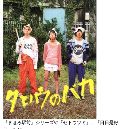
『まほろ駅前』シリーズや『セトウツミ』、『日日是好