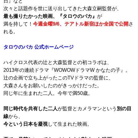
日』など
次々と話題作を世に送り出してきた大森立嗣監督が、
最も撮りたかった映画、『タロウのバカ』
が
満を持して！
今週金曜9/6、テアトル新宿ほか全国で公開
さ
れる。
タロウのバカ 公式ホームページ
ハイクロス代表の辻と大森監督との初コラボは、
2013年の連続ドラマ『WOWOWドラマW かなたの子』。
辻の企画で立ち上がったこのTVドラマの監督に、
大森さんをお願いしたのがきっかけだった。
同じ年に生まれた二人。今年で満50歳。
同じ時代を共有した二人
が監督とカメラマンという
別の目
線
から、
今という日本を凝視
して生まれた映画。