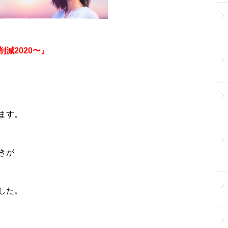
減2020〜』
、
ます。
きが
した。